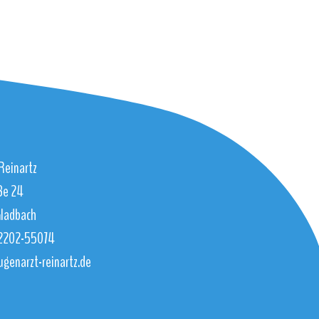
Reinartz
ße 24
Gladbach
)2202-55074
ugenarzt-reinartz.de