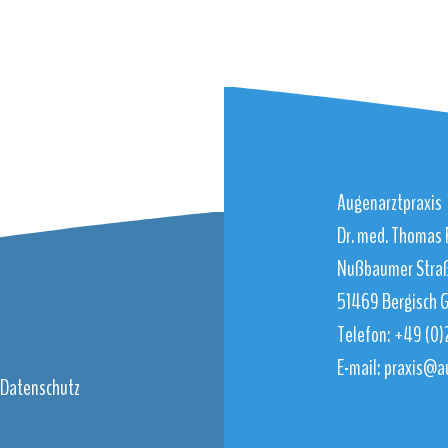
Augenarztpraxis
Dr. med. Thomas 
Nußbaumer Stra
51469 Bergisch 
Telefon: +49 (0
E-mail: praxis@a
Datenschutz