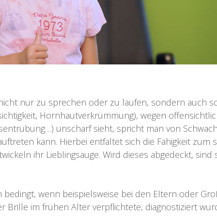
 nicht nur zu sprechen oder zu laufen, sondern auch sch
rzsichtigkeit, Hornhautverkrümmung), wegen offensicht
trübung…) unscharf sieht, spricht man von Schwach- od
g auftreten kann. Hierbei entfaltet sich die Fähigkeit z
ickeln ihr Lieblingsauge. Wird dieses abgedeckt, sind s
h bedingt, wenn beispielsweise bei den Eltern oder Gro
 Brille im frühen Alter verpflichtete, diagnostiziert wur